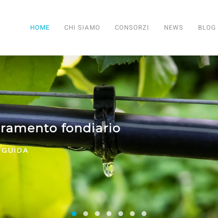
HOME
CHI SIAMO
CONSORZI
NEWS
BLOG
SERVIZI PER TUTTI I CONSORZI
Consorzi irrigui e di miglioramento fon
Comifo Trentino
Consorzi Irrigui e di Migliorame
La Federazione dei Consorzi
Consorzi Irrigui e di Migl
Consorzi irrigui e di M
Consorzi Irrigui e 