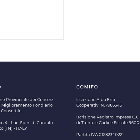
O
COMIFO
ne Provinciale dei Consorzi
Iscrizione Albo Enti
di Miglioramento Fondiario
Cooperativi N. A185345
 Consortile
Iscrizione Registro Imprese C.C.I
in 4 - Loc. Spini di Gardolo
di Trento e Codice Fiscale 960
to (TN) - ITALY
Partita IVA 01282340221