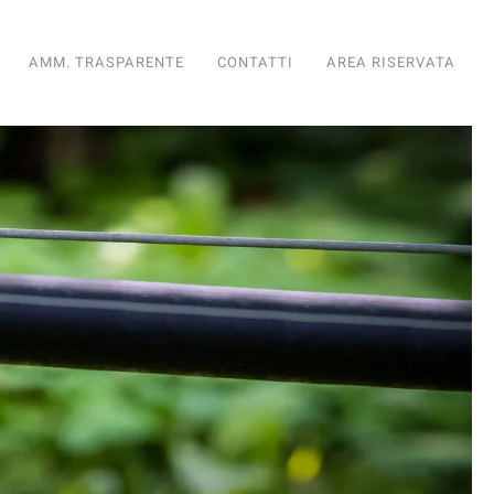
AMM. TRASPARENTE
CONTATTI
AREA RISERVATA
diario
nto Fondiario
ioramento Fondiario
iglioramento Fondiario
di Miglioramento Fondiario