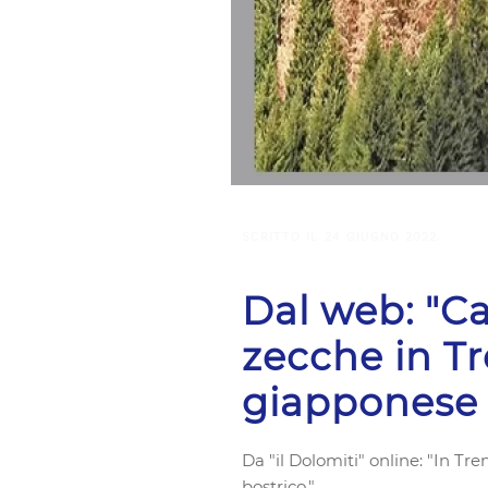
SCRITTO IL
24 GIUGNO 2022
.
Dal web: "Ca
zecche in Tr
giapponese 
Da "il Dolomiti" online: "In T
bostrico."