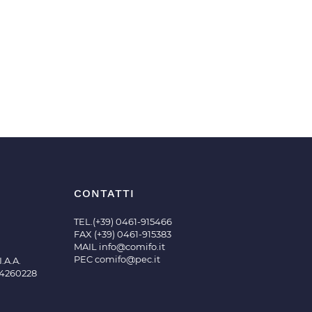
CONTATTI
TEL.(+39) 0461-915466
FAX (+39) 0461-915383
MAIL
info@comifo.it
PEC
comifo@pec.it
.A.A.
04260228