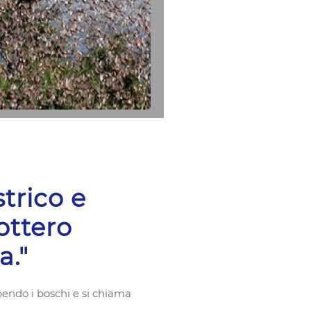
trico e
ottero
a."
pendo i boschi e si chiama