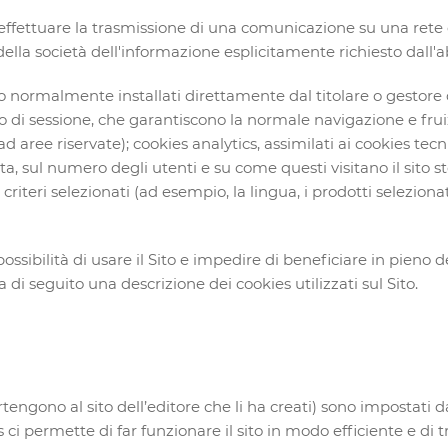
e di effettuare la trasmissione di una comunicazione su una ret
della società dell'informazione esplicitamente richiesto dall'a
no normalmente installati direttamente dal titolare o gestore 
 o di sessione, che garantiscono la normale navigazione e fru
d aree riservate); cookies analytics, assimilati ai cookies tec
a, sul numero degli utenti e su come questi visitano il sito s
riteri selezionati (ad esempio, la lingua, i prodotti selezionati
ssibilità di usare il Sito e impedire di beneficiare in pieno del
ta di seguito una descrizione dei cookies utilizzati sul Sito.
engono al sito dell’editore che li ha creati) sono impostati dal 
s ci permette di far funzionare il sito in modo efficiente e di 