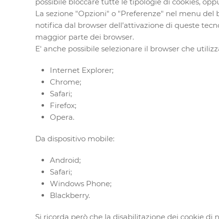
possibile bloccare tutte le tipologie di cookies, oppu
La sezione "Opzioni" o "Preferenze" nel menu del b
notifica dal browser dell’attivazione di queste tecn
maggior parte dei browser.
E' anche possibile selezionare il browser che utilizza
Internet Explorer
;
Chrome
;
Safari
;
Firefox
;
Opera
.
Da dispositivo mobile:
Android
;
Safari
;
Windows Phone
;
Blackberry
.
Si ricorda però che la disabilitazione dei cookie di 