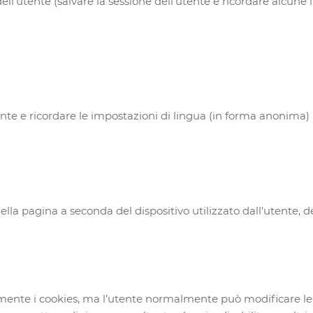
ll'utente (salvare la sessione dell'utente e ricordare alcune 
nte e ricordare le impostazioni di lingua (in forma anonima)
lla pagina a seconda del dispositivo utilizzato dall'utente, d
nte i cookies, ma l’utente normalmente può modificare le im