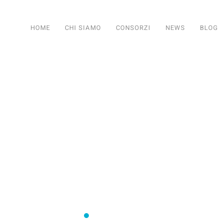
HOME
CHI SIAMO
CONSORZI
NEWS
BLOG
SERVIZI PER TUTTI I CONSORZI
Consorzi irrigui e di miglioramento fon
Comifo Trentino
Consorzi Irrigui e di Migliorame
La Federazione dei Consorzi
Consorzi Irrigui e di Migl
Consorzi irrigui e di M
Consorzi Irrigui e 