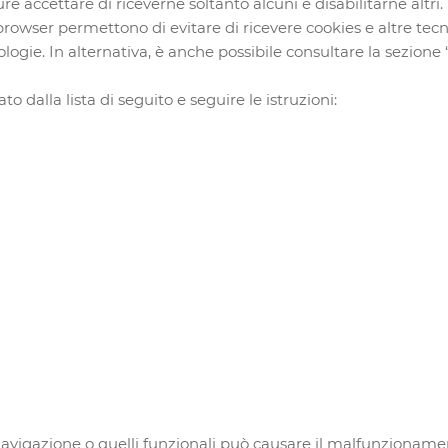
re accettare di riceverne soltanto alcuni e disabilitarne altri.
rowser permettono di evitare di ricevere cookies e altre tec
ologie. In alternativa, è anche possibile consultare la sezione
to dalla lista di seguito e seguire le istruzioni:
navigazione o quelli funzionali può causare il malfunzionamento