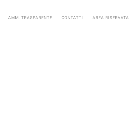
AMM. TRASPARENTE
CONTATTI
AREA RISERVATA
diario
nto Fondiario
ioramento Fondiario
iglioramento Fondiario
di Miglioramento Fondiario