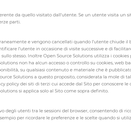
erente da quello visitato dall'utente. Se un utente visita un s
erze parti.
raneamente e vengono cancellati quando l’utente chiude il brow
tificare l’utente in occasione di visite successive e di facilit
llo stesso. Inoltre Open Source Solutions utilizza i cookies p
Solutions non ha alcun accesso o controllo su cookies, web bac
ponibilità, su qualsiasi contenuto e materiale che è pubblicato 
urce Solutions a questo proposito, considerata la mole di tali
cy policy dei siti di terzi cui accede dal Sito per conoscere le
lutions si applica solo al Sito come sopra definito.
vo degli utenti tra le sessioni del browser, consentendo di ric
esempio per ricordare le preferenze e le scelte quando si utilizz