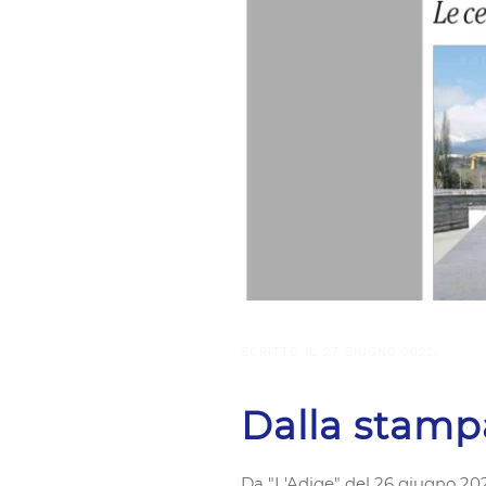
SCRITTO IL
27 GIUGNO 2022
.
Dalla stamp
Da "L'Adige" del 26 giugno 2