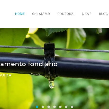
HOME
CHI SIAMO
CONSORZI
NEWS
BLOG
SERVIZI PER TUTTI I CONSORZI
Consorzi irrigui e di miglioramento fon
Comifo Trentino
Consorzi Irrigui e di Migliorame
La Federazione dei Consorzi
Consorzi Irrigui e di Migl
Consorzi irrigui e di M
Consorzi Irrigui e 