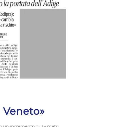
l Veneto»
o un incremento di 26 metri