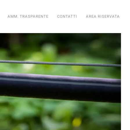
AMM. TRASPARENTE
CONTATTI
AREA RISERVATA
diario
nto Fondiario
ioramento Fondiario
iglioramento Fondiario
di Miglioramento Fondiario