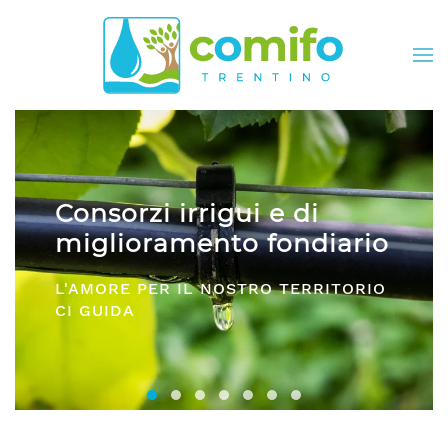
Skip to main content
Comifo Trentino
o
DA OLTRE 40 ANNI, RAPPRESENTANZA
O
E SERVIZI PER TUTTI I CONSORZI
Consorzi irrigui e di miglioramento fon
Comifo Trentino
Consorzi Irrigui e di Migliorame
La Federazione dei Consorzi
Consorzi Irrigui e di Migl
Consorzi irrigui e di M
Consorzi Irrigui e 