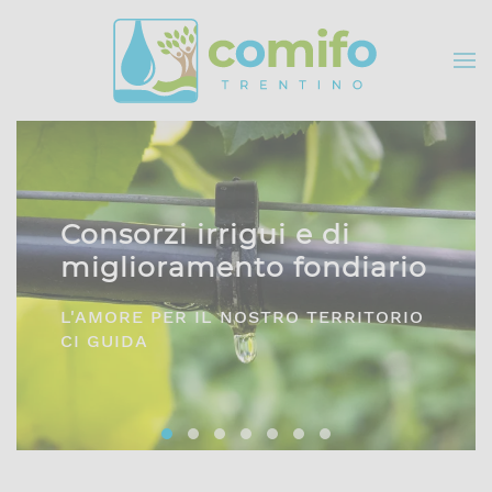
Skip to main content
Comifo Trentino
o
DA OLTRE 40 ANNI, RAPPRESENTANZA
O
E SERVIZI PER TUTTI I CONSORZI
Consorzi irrigui e di miglioramento fon
Comifo Trentino
Consorzi Irrigui e di Migliorame
La Federazione dei Consorzi
Consorzi Irrigui e di Migl
Consorzi irrigui e di M
Consorzi Irrigui e 