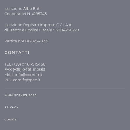
Iscrizione Albo Enti
Cooperativi N. A185345
Iscrizione Registro Imprese C.C.I.A.A.
di Trento e Codice Fiscale 96004260228
Partita IVA 01282340221
CONTATTI
TEL.(+39) 0461-915466
FAX (+39) 0461-915383
MAIL
info@comifo.it
PEC
comifo@pec.it
© 4M SERVIZI 2020
PRIVACY
COOKIE