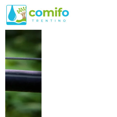
Skip to main content
Comifo Trentino
DA OLTRE 40 ANNI, RAPPRESENTANZA E 