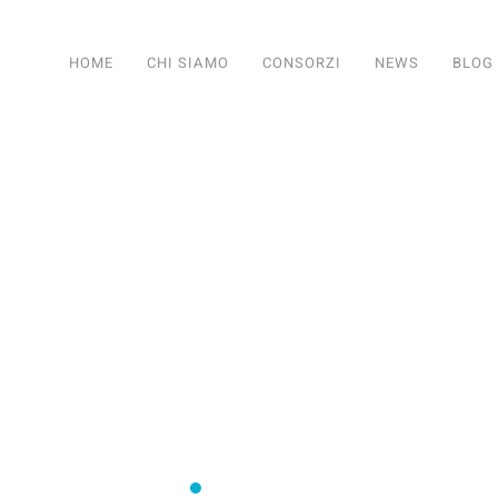
HOME
CHI SIAMO
CONSORZI
NEWS
BLOG
SERVIZI PER TUTTI I CONSORZI
Consorzi irrigui e di miglioramento fon
Comifo Trentino
Consorzi Irrigui e di Migliorame
La Federazione dei Consorzi
Consorzi Irrigui e di Migl
Consorzi irrigui e di M
Consorzi Irrigui e 