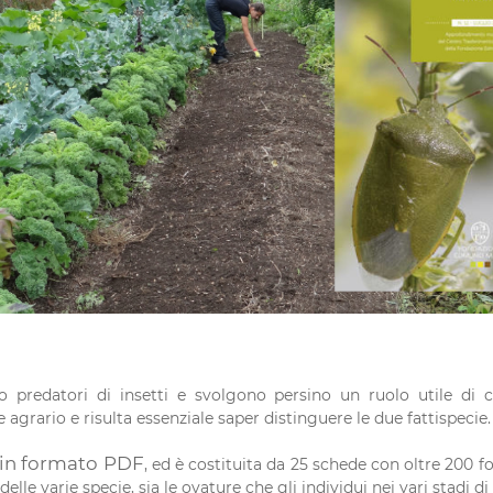
o predatori di insetti e svolgono persino un ruolo utile di co
e agrario e risulta essenziale saper distinguere le due fattispecie.
 in formato PDF
, ed è costituita da 25 schede con oltre 200 fo
elle varie specie, sia le ovature che gli individui nei vari stadi di