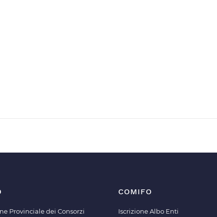
O
COMIFO
ne Provinciale dei Consorzi
Iscrizione Albo Enti