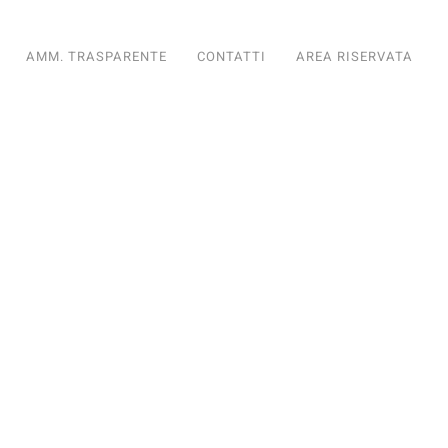
AMM. TRASPARENTE
CONTATTI
AREA RISERVATA
diario
nto Fondiario
ioramento Fondiario
iglioramento Fondiario
di Miglioramento Fondiario