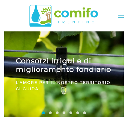
Skip to main content
Consorzi irrigui e di
miglioramento fondiario
L'AMORE PER IL NOSTRO TERRITORIO
CI GUIDA
Consorzi irrigui e di miglioramento fon
Comifo Trentino
Consorzi Irrigui e di Migliorame
La Federazione dei Consorzi
Consorzi Irrigui e di Migl
Consorzi irrigui e di M
Consorzi Irrigui e 