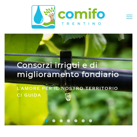
Skip to main content
Consorzi irrigui e di
miglioramento fondiario
L'AMORE PER IL NOSTRO TERRITORIO
CI GUIDA
Consorzi irrigui e di miglioramento fon
Comifo Trentino
Consorzi Irrigui e di Migliorame
La Federazione dei Consorzi
Consorzi Irrigui e di Migl
Consorzi irrigui e di M
Consorzi Irrigui e 