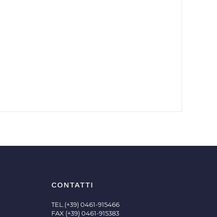
CONTATTI
TEL.(+39) 0461-915466
FAX (+39) 0461-915383