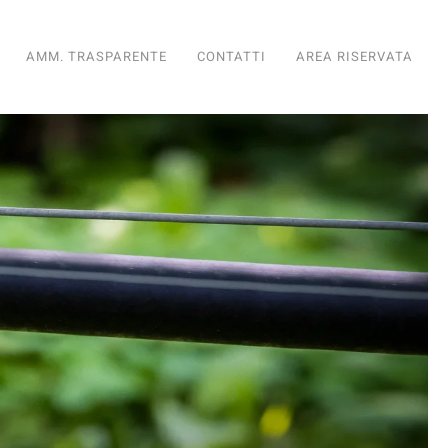
AMM. TRASPARENTE
CONTATTI
AREA RISERVATA
diario
nto Fondiario
ioramento Fondiario
iglioramento Fondiario
di Miglioramento Fondiario