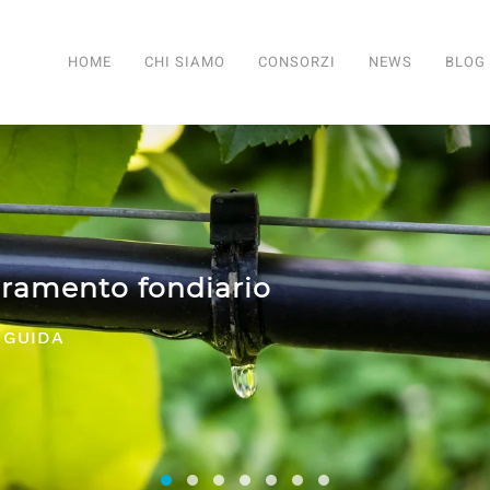
HOME
CHI SIAMO
CONSORZI
NEWS
BLOG
ANZA E SERVIZI PER TUTTI I CONSORZI
Consorzi irrigui e di miglioramento fon
Comifo Trentino
Consorzi Irrigui e di Migliorame
La Federazione dei Consorzi
Consorzi Irrigui e di Migl
Consorzi irrigui e di M
Consorzi Irrigui e 