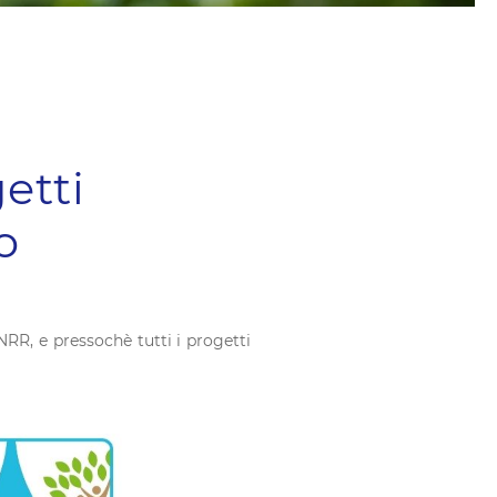
etti
o
RR, e pressochè tutti i progetti