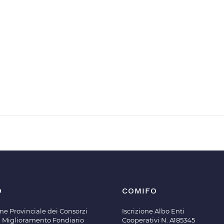
O
COMIFO
ne Provinciale dei Consorzi
Iscrizione Albo Enti
di Miglioramento Fondiario
Cooperativi N. A185345