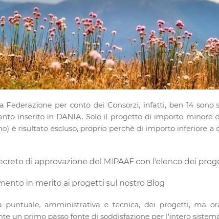
lla Federazione per conto dei Consorzi, infatti, ben 14 sono
anto inserito in DANIA. Solo il progetto di importo minore de
è risultato escluso, proprio perchè di importo inferiore a que
 decreto di approvazione del MIPAAF con l'elenco dei proge
imento in merito ai progetti sul nostro Blog
ca puntuale, amministrativa e tecnica, dei progetti, ma ora
e un primo passo fonte di soddisfazione per l'intero sistema