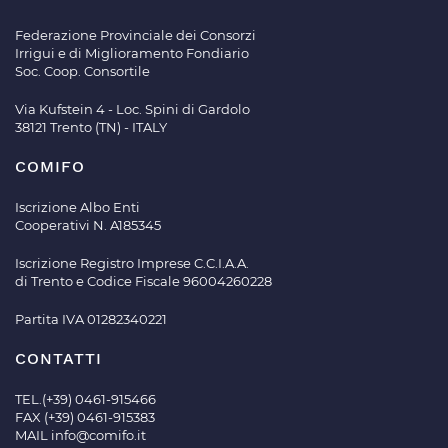
Federazione Provinciale dei Consorzi
Irrigui e di Miglioramento Fondiario
Soc. Coop. Consortile
Via Kufstein 4 - Loc. Spini di Gardolo
38121 Trento (TN) - ITALY
COMIFO
Iscrizione Albo Enti
Cooperativi N. A185345
Iscrizione Registro Imprese C.C.I.A.A.
di Trento e Codice Fiscale 96004260228
Partita IVA 01282340221
CONTATTI
TEL.(+39) 0461-915466
FAX (+39) 0461-915383
MAIL
info@comifo.it