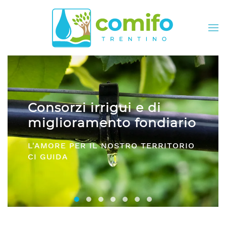
Skip to main content
i
Comifo Trentino
iario
DA OLTRE 40 ANNI, RAPPRESEN
RITORIO
E SERVIZI PER TUTTI I CONSORZ
Consorzi irrigui e di miglioramento fon
Comifo Trentino
Consorzi Irrigui e di Migliorame
La Federazione dei Consorzi
Consorzi Irrigui e di Migl
Consorzi irrigui e di M
Consorzi Irrigui e 