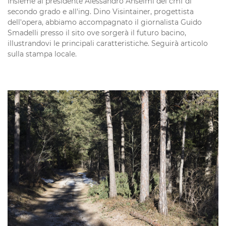
Insieme al presidente Alessandro Anselmi del cmf di
secondo grado e all'ing. Dino Visintainer, progettista
dell'opera, abbiamo accompagnato il giornalista Guido
Smadelli presso il sito ove sorgerà il futuro bacino,
illustrandovi le principali caratteristiche. Seguirà articolo
sulla stampa locale.