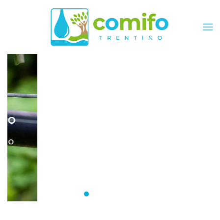
Skip to main content
Comifo Trentino
DA OLTRE 40 ANNI, RAPPRESENTANZA
E SERVIZI PER TUTTI I CONSORZI
Consorzi irrigui e di miglioramento fon
Comifo Trentino
Consorzi Irrigui e di Migliorame
La Federazione dei Consorzi
Consorzi Irrigui e di Migl
Consorzi irrigui e di M
Consorzi Irrigui e 