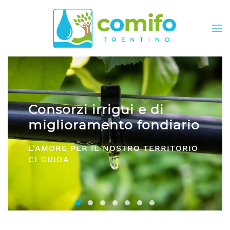
Skip to main content
 e di
Comifo Trentino
fondiario
DA OLTRE 40 ANNI, RAPP
RO TERRITORIO
E SERVIZI PER TUTTI I CO
Consorzi irrigui e di miglioramento fon
Comifo Trentino
Consorzi Irrigui e di Migliorame
La Federazione dei Consorzi
Consorzi Irrigui e di Migl
Consorzi irrigui e di M
Consorzi Irrigui e 