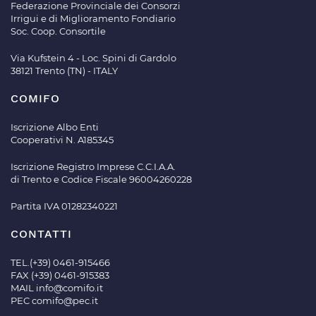
Federazione Provinciale dei Consorzi
Irrigui e di Miglioramento Fondiario
Soc. Coop. Consortile
Via Kufstein 4 - Loc. Spini di Gardolo
38121 Trento (TN) - ITALY
COMIFO
Iscrizione Albo Enti
Cooperativi N. A185345
Iscrizione Registro Imprese C.C.I.A.A.
di Trento e Codice Fiscale 96004260228
Partita IVA 01282340221
CONTATTI
TEL.(+39) 0461-915466
FAX (+39) 0461-915383
MAIL
info@comifo.it
PEC
comifo@pec.it