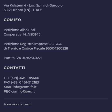
Via Kufstein 4 - Loc. Spini di Gardolo
38121 Trento (TN) - ITALY
COMIFO
Iscrizione Albo Enti
Cooperativi N. A185345
Iscrizione Registro Imprese C.C.I.A.A.
di Trento e Codice Fiscale 96004260228
Partita IVA 01282340221
CONTATTI
TEL.(+39) 0461-915466
FAX (+39) 0461-915383
MAIL
info@comifo.it
PEC
comifo@pec.it
© 4M SERVIZI 2020