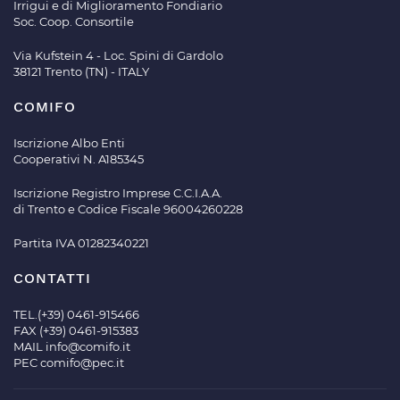
Irrigui e di Miglioramento Fondiario
Soc. Coop. Consortile
Via Kufstein 4 - Loc. Spini di Gardolo
38121 Trento (TN) - ITALY
COMIFO
Iscrizione Albo Enti
Cooperativi N. A185345
Iscrizione Registro Imprese C.C.I.A.A.
di Trento e Codice Fiscale 96004260228
Partita IVA 01282340221
CONTATTI
TEL.(+39) 0461-915466
FAX (+39) 0461-915383
MAIL
info@comifo.it
PEC
comifo@pec.it