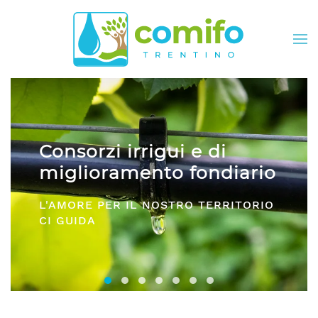
Skip to main content
i
Comifo Trentino
iario
DA OLTRE 40 ANNI, RAPPRESEN
RITORIO
E SERVIZI PER TUTTI I CONSORZ
Consorzi irrigui e di miglioramento fon
Comifo Trentino
Consorzi Irrigui e di Migliorame
La Federazione dei Consorzi
Consorzi Irrigui e di Migl
Consorzi irrigui e di M
Consorzi Irrigui e 