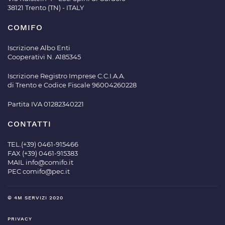
38121 Trento (TN) - ITALY
COMIFO
Iscrizione Albo Enti
Cooperativi N. A185345
Iscrizione Registro Imprese C.C.I.A.A.
di Trento e Codice Fiscale 96004260228
Partita IVA 01282340221
CONTATTI
TEL.(+39) 0461-915466
FAX (+39) 0461-915383
MAIL
info@comifo.it
PEC
comifo@pec.it
© 4M SERVIZI 2020
PRIVACY