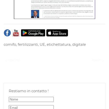
comifo
,
fertilizzanti
,
UE
,
etichettatura
,
digitale
INDIETRO
AVANTI
Restiamo in contatto !