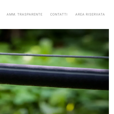
AMM. TRASPARENTE
CONTATTI
AREA RISERVATA
diario
nto Fondiario
ioramento Fondiario
iglioramento Fondiario
di Miglioramento Fondiario