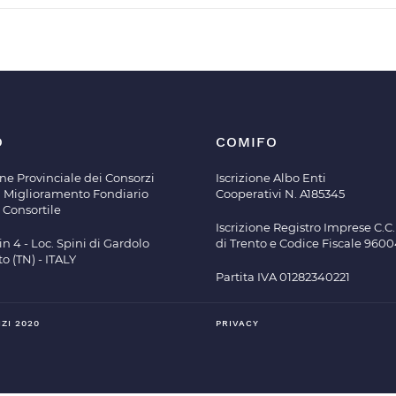
O
COMIFO
ne Provinciale dei Consorzi
Iscrizione Albo Enti
di Miglioramento Fondiario
Cooperativi N. A185345
 Consortile
Iscrizione Registro Imprese C.C.I
in 4 - Loc. Spini di Gardolo
di Trento e Codice Fiscale 960
to (TN) - ITALY
Partita IVA 01282340221
ZI 2020
PRIVACY