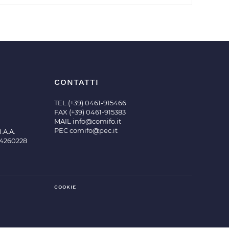
CONTATTI
TEL.(+39) 0461-915466
FAX (+39) 0461-915383
MAIL
info@comifo.it
PEC
comifo@pec.it
.A.A.
04260228
COOKIE