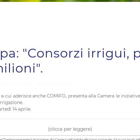
a: "Consorzi irrigui, 
ilioni".
ICATO IN
PUBLIC - NOTIZIE E STAMPA
.
e a cui aderisce anche COMIFO, presenta alla Camera le iniziative
irrigazione.
rtedì 14 aprile.
(clicca per leggere)