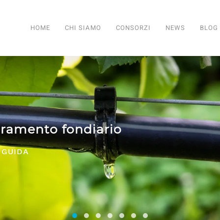
HOME
CHI SIAMO
CONSORZI
NEWS
BLOG
NTANZA E SERVIZI PER TUTTI I CONSORZI
Consorzi irrigui e di miglioramento fon
Comifo Trentino
Consorzi Irrigui e di Migliorame
La Federazione dei Consorzi
Consorzi Irrigui e di Migl
Consorzi irrigui e di M
Consorzi Irrigui e 