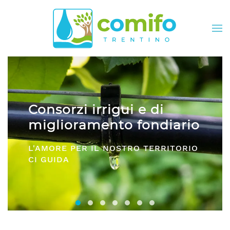
Skip to main content
di
Comifo Trentino
ndiario
DA OLTRE 40 ANNI, RAPPRESE
ERRITORIO
E SERVIZI PER TUTTI I CONSOR
Consorzi irrigui e di miglioramento fon
Comifo Trentino
Consorzi Irrigui e di Migliorame
La Federazione dei Consorzi
Consorzi Irrigui e di Migl
Consorzi irrigui e di M
Consorzi Irrigui e 