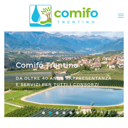
Skip to main content
Comifo Trentino
DA OLTRE 40 ANNI, RAPPRESENTANZA
E SERVIZI PER TUTTI I CONSORZI
Consorzi irrigui e di miglioramento fon
Comifo Trentino
Consorzi Irrigui e di Migliorame
La Federazione dei Consorzi
Consorzi Irrigui e di Migl
Consorzi irrigui e di M
Consorzi Irrigui e 