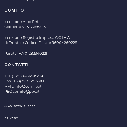
COMIFO
Iscrizione Albo Enti
Cooperativi N. A185345
Iscrizione Registro Imprese C.C.I.A.A.
di Trento e Codice Fiscale 96004260228
Partita IVA 01282340221
CONTATTI
TEL.(+39) 0461-915466
FAX (+39) 0461-915383
MAIL
info@comifo.it
PEC
comifo@pec.it
© 4M SERVIZI 2020
PRIVACY