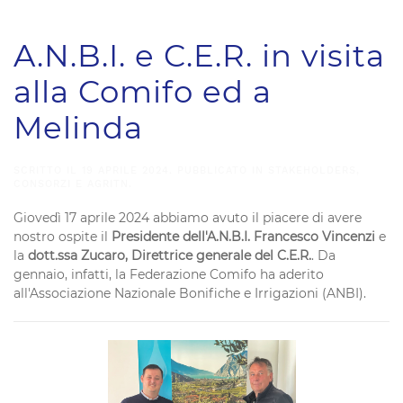
A.N.B.I. e C.E.R. in visita
alla Comifo ed a
Melinda
SCRITTO IL
19 APRILE 2024
. PUBBLICATO IN
STAKEHOLDERS,
CONSORZI E AGRITN
.
Giovedì 17 aprile 2024 abbiamo avuto il piacere di avere
nostro ospite il
Presidente dell'A.N.B.I. Francesco Vincenzi
e
la
dott.ssa Zucaro, Direttrice generale del C.E.R.
. Da
gennaio, infatti, la Federazione Comifo ha aderito
all'Associazione Nazionale Bonifiche e Irrigazioni (ANBI).