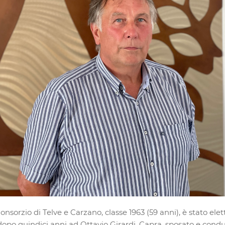
onsorzio di Telve e Carzano, classe 1963 (59 anni), è stato ele
dopo quindici anni ad Ottavio Girardi. Capra, sposato e condut