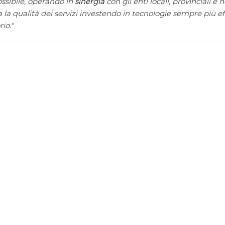
ssibile, operando in
sinergia
con gli enti locali, provinciali e 
la qualità dei servizi investendo in tecnologie sempre più eff
io."