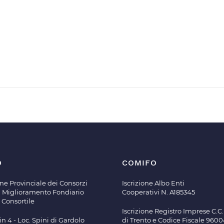
O
COMIFO
ne Provinciale dei Consorzi
Iscrizione Albo Enti
di Miglioramento Fondiario
Cooperativi N. A185345
 Consortile
Iscrizione Registro Imprese C.C.I
in 4 - Loc. Spini di Gardolo
di Trento e Codice Fiscale 960