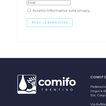
Accetto
Informativa sulla privacy
COMIF
Federazio
Irrigui e 
Soc. Coop.
Via Kufste