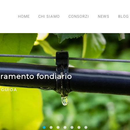
HOME
CHI SIAMO
CONSORZI
NEWS
BLOG
 SERVIZI PER TUTTI I CONSORZI
Consorzi irrigui e di miglioramento fon
Comifo Trentino
Consorzi Irrigui e di Migliorame
La Federazione dei Consorzi
Consorzi Irrigui e di Migl
Consorzi irrigui e di M
Consorzi Irrigui e 