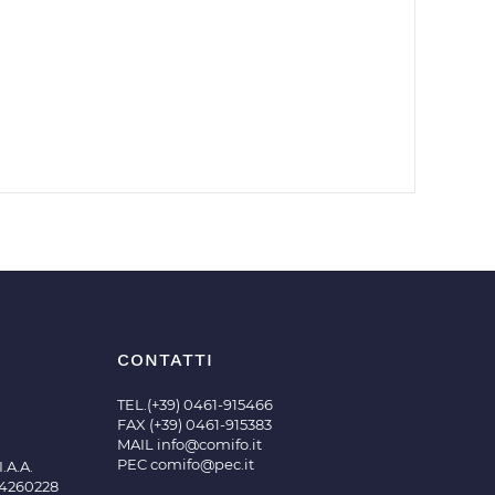
CONTATTI
TEL.(+39) 0461-915466
FAX (+39) 0461-915383
MAIL
info@comifo.it
PEC
comifo@pec.it
.A.A.
04260228