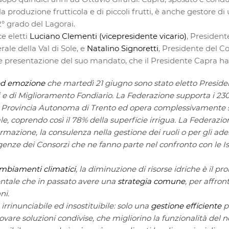
a produzione frutticola e di piccoli frutti, è anche gestore di
2° grado del Lagorai.
e eletti
Luciano Clementi (vicepresidente vicario)
, President
ale della Val di Sole, e
Natalino Signoretti
, Presidente del Co
e presentazione del suo mandato, che il Presidente Capra ha v
ed emozione
che martedì 21 giugno sono stato eletto Preside
i e di Miglioramento Fondiario. La Federazione supporta i 230 
 Provincia Autonoma di Trento ed opera complessivamente s
ale, coprendo così il 78% della superficie irrigua. La Federazio
formazione, la consulenza nella gestione dei ruoli o per gli 
enze dei Consorzi che ne fanno parte nel confronto con le Ist
mbiamenti climatici
, la diminuzione di risorse idriche è il 
ntale che in passato avere una
strategia comune
, per affron
ni.
irrinunciabile ed insostituibile: solo una
gestione efficiente
po
ovare soluzioni condivise, che migliorino la funzionalità del n