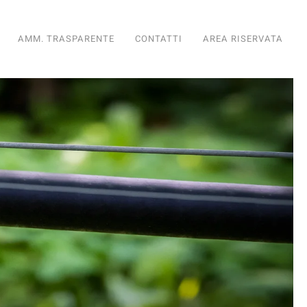
AMM. TRASPARENTE
CONTATTI
AREA RISERVATA
diario
nto Fondiario
ioramento Fondiario
iglioramento Fondiario
di Miglioramento Fondiario