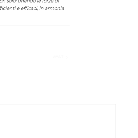
non solo; unendo le forze di
icienti e efficaci, in armonia
AVANTI