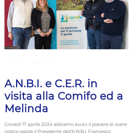
SCRITTO IL
19 APRILE 2024
.
A.N.B.I. e C.E.R. in
visita alla Comifo ed a
Melinda
Giovedì 17 aprile 2024 abbiamo avuto il piacere di avere
nostro ospite il Presidente dell'A.N.B.I. Francesco