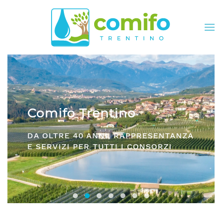
Skip to main content
Comifo Trentino
DA OLTRE 40 ANNI, RAPPRESENTANZA
E SERVIZI PER TUTTI I CONSORZI
Consorzi irrigui e di miglioramento fon
Comifo Trentino
Consorzi Irrigui e di Migliorame
La Federazione dei Consorzi
Consorzi Irrigui e di Migl
Consorzi irrigui e di M
Consorzi Irrigui e 