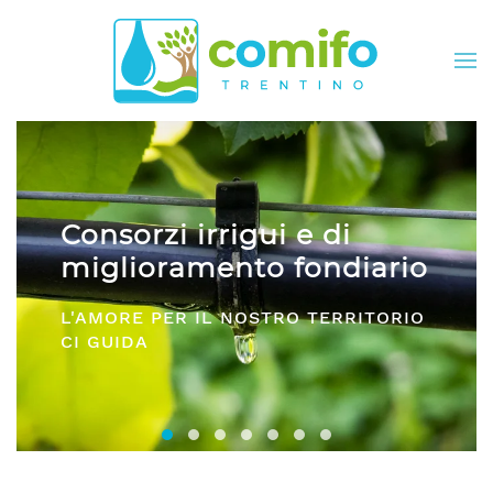
Skip to main content
Consorzi irrigui e di
miglioramento fondiario
L'AMORE PER IL NOSTRO TERRITORIO
CI GUIDA
Consorzi irrigui e di miglioramento fon
Comifo Trentino
Consorzi Irrigui e di Migliorame
La Federazione dei Consorzi
Consorzi Irrigui e di Migl
Consorzi irrigui e di M
Consorzi Irrigui e 