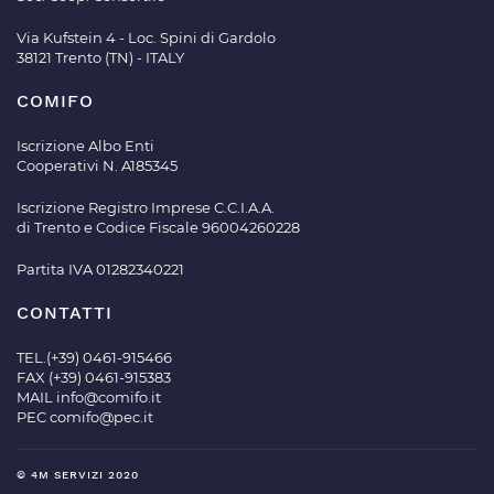
Via Kufstein 4 - Loc. Spini di Gardolo
38121 Trento (TN) - ITALY
COMIFO
Iscrizione Albo Enti
Cooperativi N. A185345
Iscrizione Registro Imprese C.C.I.A.A.
di Trento e Codice Fiscale 96004260228
Partita IVA 01282340221
CONTATTI
TEL.(+39) 0461-915466
FAX (+39) 0461-915383
MAIL
info@comifo.it
PEC
comifo@pec.it
© 4M SERVIZI 2020